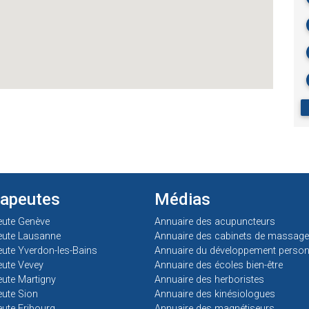
rapeutes
Médias
eute Genève
Annuaire des acupuncteurs
eute Lausanne
Annuaire des cabinets de massage
ute Yverdon-les-Bains
Annuaire du développement person
ute Vevey
Annuaire des écoles bien-être
ute Martigny
Annuaire des herboristes
ute Sion
Annuaire des kinésiologues
ute Fribourg
Annuaire des magnétiseurs