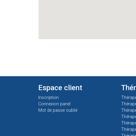
Espace client
Thé
Inscription
Thérap
Connexion panel
Thérap
Mot de passe oublié
Thérape
Thérape
Thérape
Thérape
Thérape