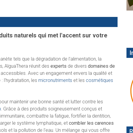
its naturels qui met l'accent sur votre
I
nète tels que la dégradation de l'alimentation, la
ls, AlguaThera réunit des
experts
de divers
domaines de
t accessibles. Avec un engagement envers la qualité et
: l'hydratation, les
micronutriments
et les
cosmétiques
pour maintenir une bonne santé et lutter contre les
n
. Grâce à des produits soigneusement conçus et
munitaire, combattre la fatigue, fortifier la dentition,
harger le système lymphatique, et
combler les carences
ls et la pollution de l'eau. Un mélange qui vous offre
R