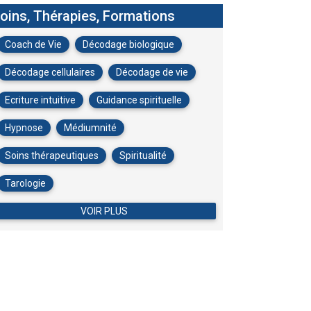
oins, Thérapies, Formations
Coach de Vie
Décodage biologique
Décodage cellulaires
Décodage de vie
Ecriture intuitive
Guidance spirituelle
Hypnose
Médiumnité
Soins thérapeutiques
Spiritualité
Tarologie
VOIR PLUS