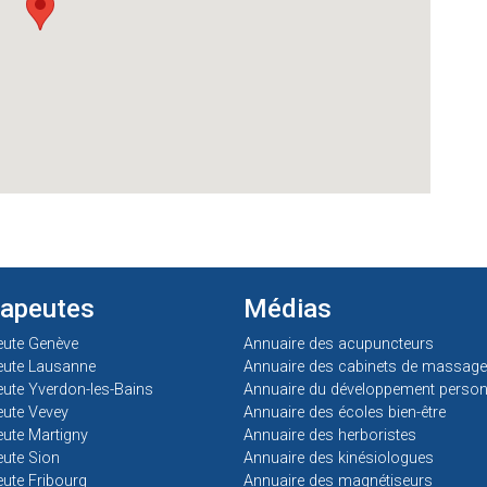
rapeutes
Médias
eute Genève
Annuaire des acupuncteurs
eute Lausanne
Annuaire des cabinets de massage
ute Yverdon-les-Bains
Annuaire du développement person
ute Vevey
Annuaire des écoles bien-être
ute Martigny
Annuaire des herboristes
ute Sion
Annuaire des kinésiologues
ute Fribourg
Annuaire des magnétiseurs