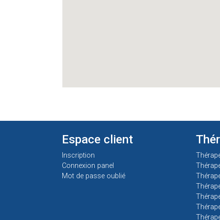
Espace client
Thé
Inscription
Thérap
Connexion panel
Thérap
Mot de passe oublié
Thérape
Thérape
Thérape
Thérape
Thérape