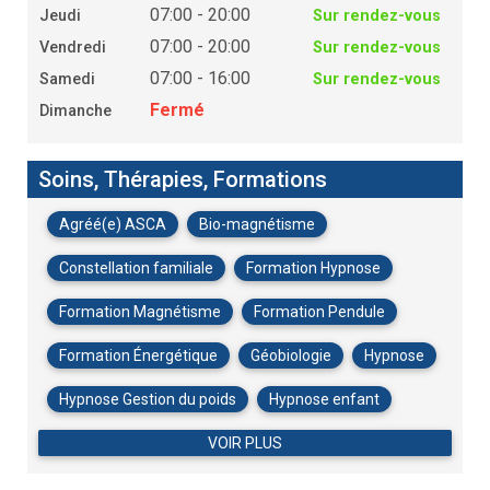
07:00 - 20:00
Jeudi
Sur rendez-vous
07:00 - 20:00
Vendredi
Sur rendez-vous
07:00 - 16:00
Samedi
Sur rendez-vous
Fermé
Dimanche
Soins, Thérapies, Formations
Agréé(e) ASCA
Bio-magnétisme
Constellation familiale
Formation Hypnose
Formation Magnétisme
Formation Pendule
Formation Énergétique
Géobiologie
Hypnose
Hypnose Gestion du poids
Hypnose enfant
VOIR PLUS