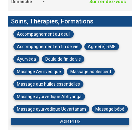
-
Dimanche
Sur rendez-vous
Soins, Thérapies, Formations
Accompagnement au deuil
Accompagnement en fin de vie
Agréé(e) RME
Ayurvéda
Doula de fin de vie
Massage Ayurvédique
Massage adolescent
Massage aux huiles essentielles
Massage ayurvedique Abhyanga
Massage ayurvedique Udvartanam
Massage bébé
VOIR PLUS