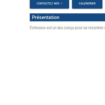
CONTACTEZ-MOI
CALENDRIER
Présentation
Échlosion est un lieu conçu pour se recentrer
approches, outils et rencontres, de se reconne
(se) découvrir, de trouver la confiance en soi e
Yoga
J’ai à cœur de vous transmettre la philosoph
Asanas (posture en sanskrit) ou diverses per
Horaires et informations
Cercles pour femmes
Nos cercles pour femmes sont un espace pro
profondément avec elles-mêmes et avec les 
Allier yoga, temps de paroles, activités créatr
à la reconnexion à soi et à la nature.
Prochaines dates et informations