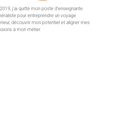
2019, j'ai quitté mon poste d’enseignante
éraliste pour entreprendre un voyage
érieur, découvrir mon potentiel et aligner mes
ssions à mon métier.
te à une formation en yoga et un DAS en
ivités Créatrices Manuelles & Textiles, j’ai
ris l’enseignement en activités créatrices, de
3P à la 6P.
mée par l’art, le yoga, la spiritualité, et le
eloppement personnel, j’ai créé
un espace de
contre pour permettre aux jeunes et aux
ltes de se connecter à eux-mêmes et à leur
vironnement.
savoir plus
vénements et ateliers