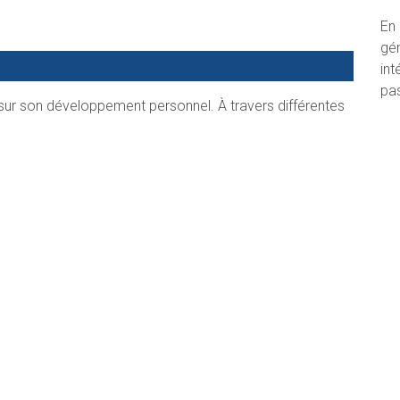
En 
gén
int
pa
 sur son développement personnel. À travers différentes
Sui
cter à soi, de se rencontrer, d’évoluer, d’apprendre, de
Act
t en la vie.
rep
la 
ie du yoga et pas seulement des enchaînements, des
Ani
formances.
dév
ren
adu
tégé pour les femmes qui veulent se connecter
en
autres.
En 
ices et encore pleins d’autres activités liées à la femme,
É