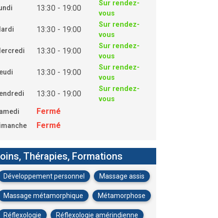
Sur rendez-
13:30 - 19:00
undi
vous
Sur rendez-
13:30 - 19:00
ardi
vous
Sur rendez-
13:30 - 19:00
ercredi
vous
Sur rendez-
13:30 - 19:00
eudi
vous
Sur rendez-
13:30 - 19:00
endredi
vous
Fermé
amedi
Fermé
imanche
oins, Thérapies, Formations
Développement personnel
Massage assis
Massage métamorphique
Métamorphose
Réflexologie
Réflexologie amérindienne