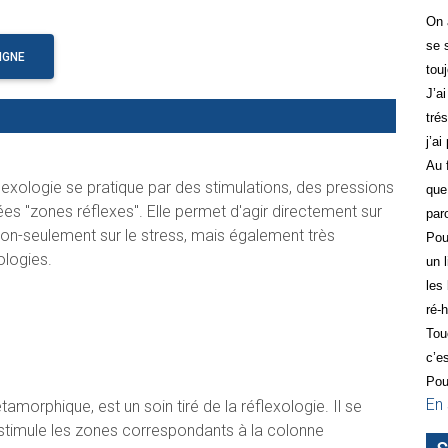
On 
se 
IGNE
tou
J’a
tré
j’ai
Au 
lexologie se pratique par des stimulations, des pressions
que
ées "zones réflexes". Elle permet d'agir directement sur
par
on-seulement sur le stress, mais également très
Pou
logies.
un 
les
ré-
Tou
c’e
Pou
En 
rphique, est un soin tiré de la réflexologie. Il se
On stimule les zones correspondants à la colonne