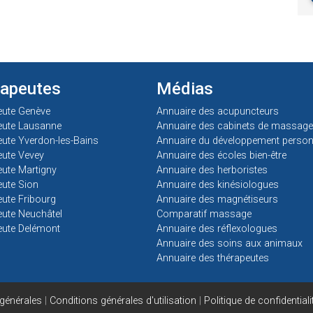
rapeutes
Médias
eute Genève
Annuaire des acupuncteurs
eute Lausanne
Annuaire des cabinets de massage
ute Yverdon-les-Bains
Annuaire du développement person
ute Vevey
Annuaire des écoles bien-être
ute Martigny
Annuaire des herboristes
ute Sion
Annuaire des kinésiologues
ute Fribourg
Annuaire des magnétiseurs
ute Neuchâtel
Comparatif massage
eute Delémont
Annuaire des réflexologues
Annuaire des soins aux animaux
Annuaire des thérapeutes
générales
|
Conditions générales d'utilisation
|
Politique de confidentiali