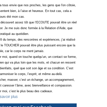
a tous envie que nos proches, les gens que l'on côtoie,
sentent bien, à l’aise et heureux. En tout cas, cela a
jours été mon cas.
i découvert assez tôt que l’ECOUTE pouvait être un réel
sor. Je me suis donc formée à la Relation d’Aide, que
 pratiqué au quotidien.
fil du temps, des rencontres et expériences, j’ai réalisé
 le TOUCHER pouvait être plus puissant encore que la
ole, car le corps ne ment jamais.
r moi, quand on touche quelqu’un, un contact se forme,
lien qui va plus loin que les mots, et chacun en ressent
 bienfaits, quel que soit son âge et sa condition. C’est
harmoniser le corps, l’esprit, et même au-delà.
cher, masser, c’est un échange, un accompagnement,
st caresser l’âme, avec bienveillance et compassion.
r moi, c’est le plus beau des cadeaux.
savoir plus