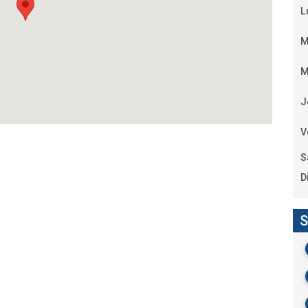
L
M
M
J
V
S
D
S