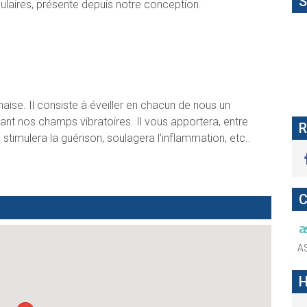
S
lulaires, présente depuis notre conception.
naise. Il consiste à éveiller en chacun de nous un
nt nos champs vibratoires. Il vous apportera, entre
R
 stimulera la guérison, soulagera l’inflammation, etc..
C
A
H