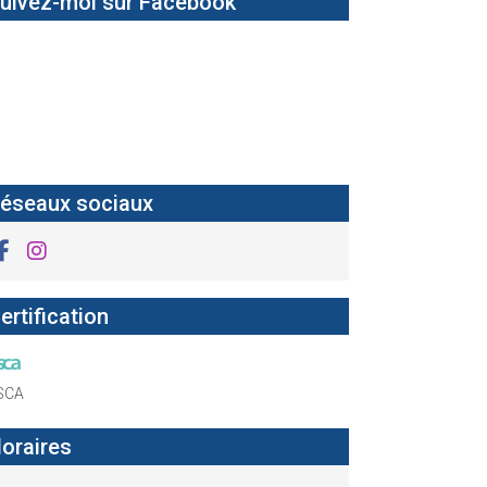
uivez-moi sur Facebook
éseaux sociaux
ertification
SCA
oraires