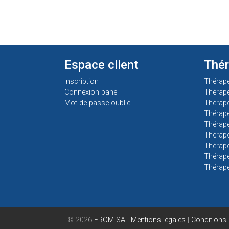
Espace client
Thé
Inscription
Thérap
Connexion panel
Thérap
Mot de passe oublié
Thérape
Thérape
Thérape
Thérape
Thérape
Thérape
Thérap
© 2026
EROM SA
|
Mentions légales
|
Conditions 