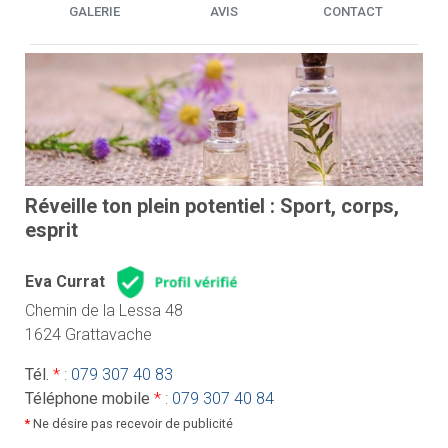
GALERIE
AVIS
CONTACT
Réveille ton plein potentiel : Sport, corps,
esprit
Eva Currat
Chemin de la Lessa 48
1624 Grattavache
Tél.
*
:
079 307 40 83
Téléphone mobile
*
:
079 307 40 84
*
Ne désire pas recevoir de publicité