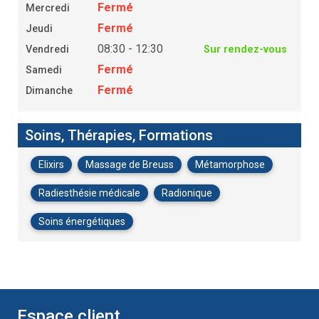
Fermé
Mercredi
Fermé
Jeudi
08:30 - 12:30
Vendredi
Sur rendez-vous
Fermé
Samedi
Fermé
Dimanche
Soins, Thérapies, Formations
Elixirs
Massage de Breuss
Métamorphose
Radiesthésie médicale
Radionique
Soins énergétiques
Espace client