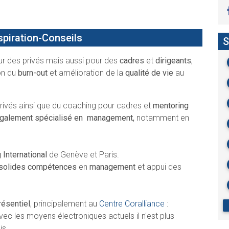
piration-Conseils
S
r des privés mais aussi pour des
cadres
et
dirigeants
,
on du
burn-out
et amélioration de la
qualité de vie
au
rivés ainsi que du coaching pour cadres et
mentoring
également spécialisé en
management,
notamment en
 International
de Genève et Paris.
solides compétences
en
management
et appui des
résentiel
, principalement au
Centre Coralliance
:
Avec les moyens électroniques actuels il n'est plus
is.