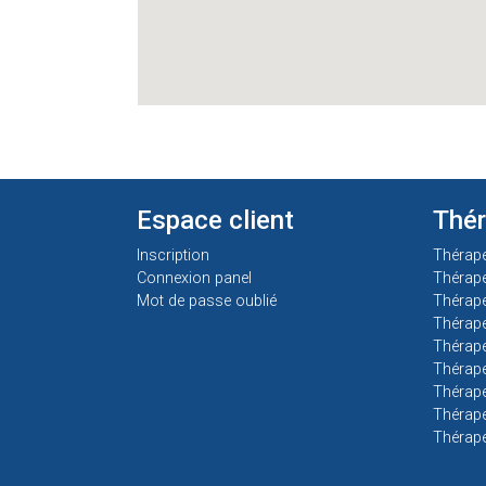
Espace client
Thé
Inscription
Thérap
Connexion panel
Thérap
Mot de passe oublié
Thérape
Thérape
Thérape
Thérape
Thérape
Thérape
Thérap