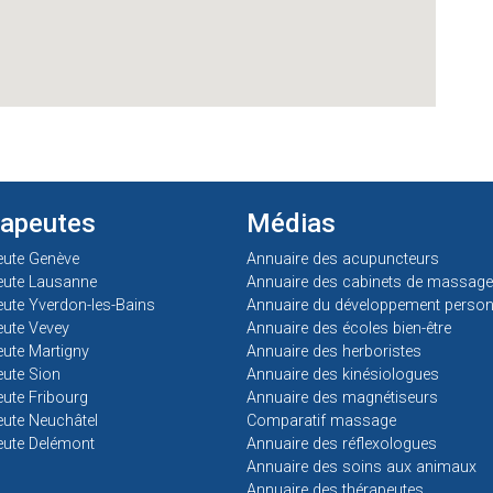
rapeutes
Médias
eute Genève
Annuaire des acupuncteurs
eute Lausanne
Annuaire des cabinets de massage
ute Yverdon-les-Bains
Annuaire du développement person
ute Vevey
Annuaire des écoles bien-être
ute Martigny
Annuaire des herboristes
ute Sion
Annuaire des kinésiologues
ute Fribourg
Annuaire des magnétiseurs
ute Neuchâtel
Comparatif massage
eute Delémont
Annuaire des réflexologues
Annuaire des soins aux animaux
Annuaire des thérapeutes