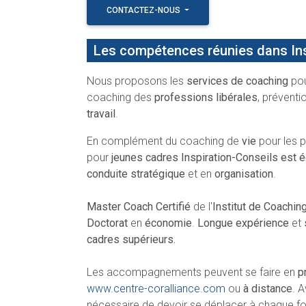
CONTACTEZ-NOUS
Les compétences réunies dans Ins
Nous proposons les
services de coaching
pou
coaching des
professions libérales
, préventi
travail
.
En complément du coaching de
vie
pour les p
pour
jeunes cadres Inspiration-Conseils est 
conduite stratégique
et en
organisation
.
Master Coach Certifié
de l'
Institut de Coaching
Doctorat
en
économie
.
Longue expérience
et
cadres supérieurs.
Les accompagnements peuvent se faire en
p
www.centre-coralliance.com
ou
à distance
. 
nécessaire de devoir se déplacer à chaque fo