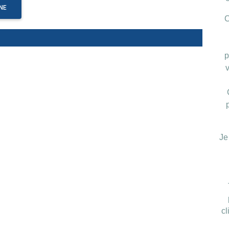
NE
C
p
Je
cl