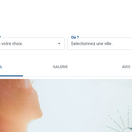
?
Où ?
 votre choix..
Selectionnez une ville..
IL
GALERIE
AVIS