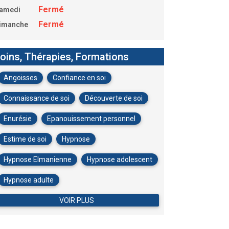
Fermé
amedi
Fermé
imanche
oins, Thérapies, Formations
Angoisses
Confiance en soi
Connaissance de soi
Découverte de soi
Enurésie
Epanouissement personnel
Estime de soi
Hypnose
Hypnose Elmanienne
Hypnose adolescent
Hypnose adulte
VOIR PLUS