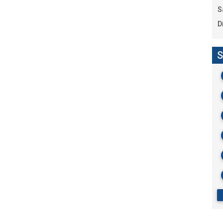
S
D
S