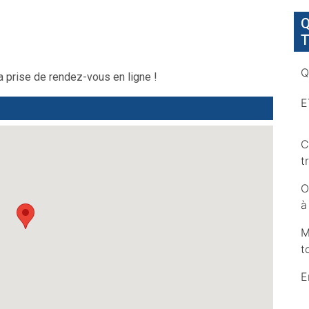
Q
T
Q
 prise de rendez-vous en ligne !
E
C
t
O
à
M
t
E