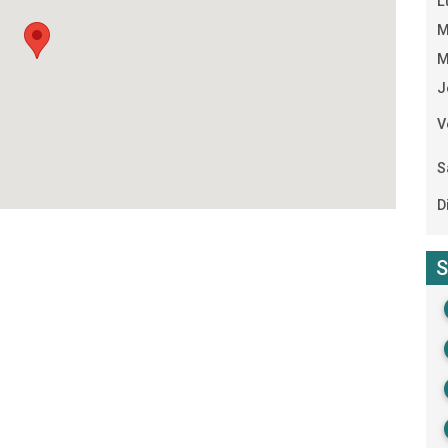
L
M
M
J
V
S
D
S