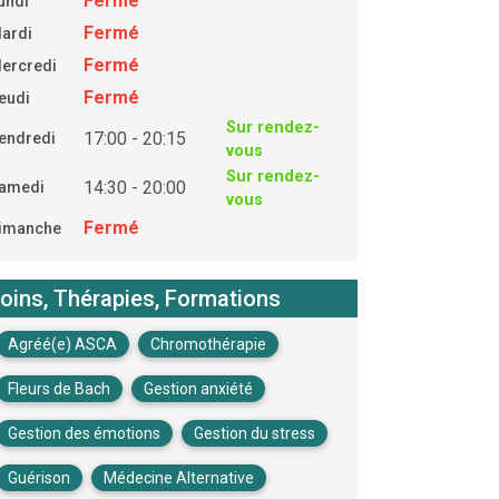
Fermé
undi
Fermé
ardi
Fermé
ercredi
Fermé
eudi
Sur rendez-
17:00 - 20:15
endredi
vous
Sur rendez-
14:30 - 20:00
amedi
vous
Fermé
imanche
oins, Thérapies, Formations
Agréé(e) ASCA
Chromothérapie
Fleurs de Bach
Gestion anxiété
Gestion des émotions
Gestion du stress
Guérison
Médecine Alternative