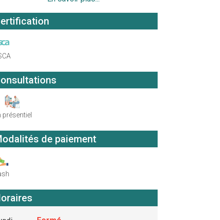
ertification
SCA
onsultations
 présentiel
odalités de paiement
ash
oraires