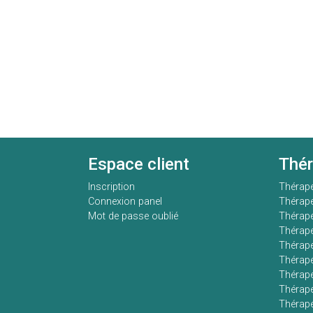
Espace client
Thé
Inscription
Thérap
Connexion panel
Thérap
Mot de passe oublié
Thérape
Thérape
Thérape
Thérape
Thérape
Thérape
Thérap