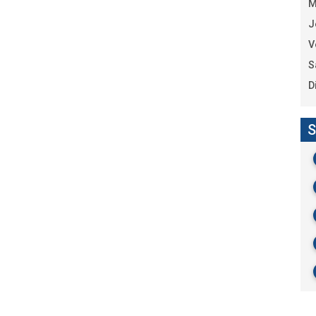
M
J
V
S
D
S