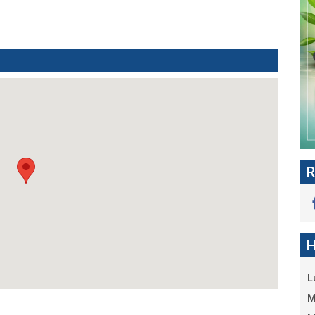
R
H
L
M