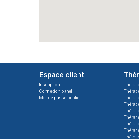
Espace client
Thé
Inscription
Thérap
Connexion panel
Thérap
Mot de passe oublié
Thérape
Thérape
Thérape
Thérape
Thérape
Thérape
Thérap