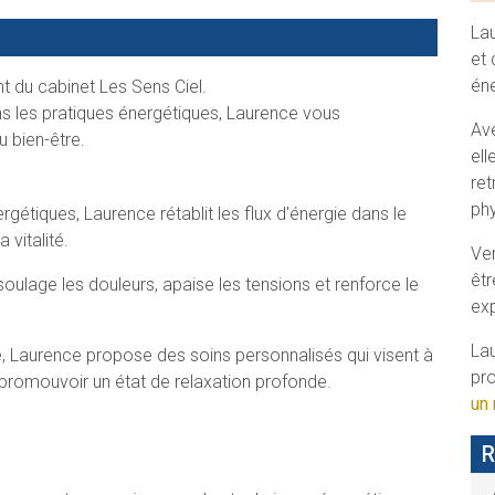
Lau
et 
éne
nt du cabinet Les Sens Ciel.
ans les pratiques énergétiques, Laurence vous
Av
 bien-être.
ell
ret
phy
gétiques, Laurence rétablit les flux d'énergie dans le
 vitalité.
Ven
êtr
 soulage les douleurs, apaise les tensions et renforce le
exp
Lau
re, Laurence propose des soins personnalisés qui visent à
pr
et promouvoir un état de relaxation profonde.
un 
R