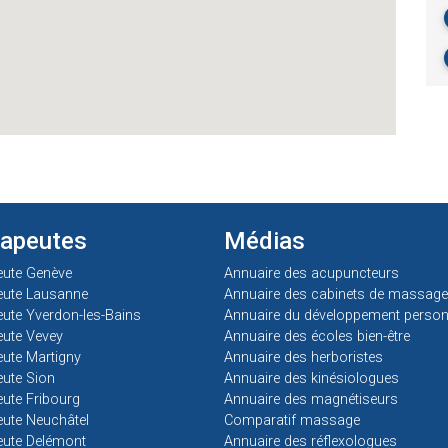
rapeutes
Médias
eute Genève
Annuaire des acupuncteurs
eute Lausanne
Annuaire des cabinets de massage
ute Yverdon-les-Bains
Annuaire du développement person
ute Vevey
Annuaire des écoles bien-être
ute Martigny
Annuaire des herboristes
ute Sion
Annuaire des kinésiologues
ute Fribourg
Annuaire des magnétiseurs
ute Neuchâtel
Comparatif massage
eute Delémont
Annuaire des réflexologues