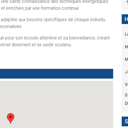
 une vaste connaissance des techniques énergétiques
et enrichies par une formation continue.
H
 adaptée aux besoins spécifiques de chaque individu,
rsonnalisée.
L
e pour son écoute attentive et sa bienveillance, créant
imer librement et se sentir soutenu.
M
M
J
V
S
D
S