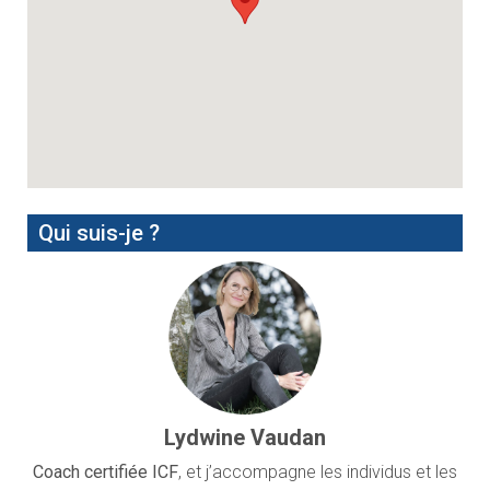
Qui suis-je ?
Lydwine Vaudan
Coach certifiée ICF
, et j’accompagne les individus et les
managers en
quête de sens
et de
réorientation
en
utilisant une approche holistique qui intègre le mental,
l'émotionnel, le corps et la spiritualité.
Forte de mon
expérience personnelle de transformation
,
je guide mes clients pour se libérer des freins, retrouver