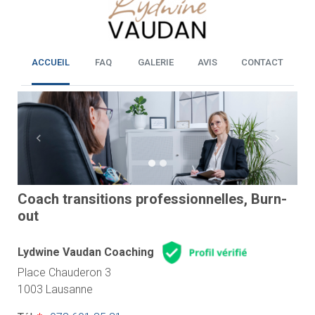
ACCUEIL
FAQ
GALERIE
AVIS
CONTACT
Previous
Next
Coach transitions professionnelles, Burn-
out
Lydwine Vaudan Coaching
Place Chauderon 3
1003 Lausanne
Tél.
*
:
078 601 35 31
*
Ne désire pas recevoir de publicité
Site internet
:
lydwinevaudan.ch
CONTACT
SÉANCE DÉCOUVERTE OFFERTE