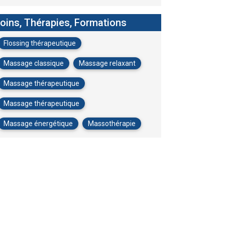
oins, Thérapies, Formations
Flossing thérapeutique
Massage classique
Massage relaxant
Massage thérapeutique
Massage thérapeutique
Massage énergétique
Massothérapie