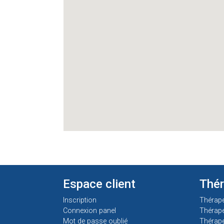
Espace client
Thé
Inscription
Thérap
Connexion panel
Thérap
Mot de passe oublié
Thérape