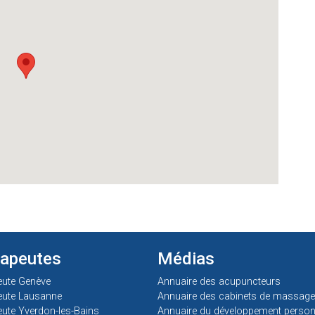
rapeutes
Médias
eute Genève
Annuaire des acupuncteurs
eute Lausanne
Annuaire des cabinets de massage
ute Yverdon-les-Bains
Annuaire du développement person