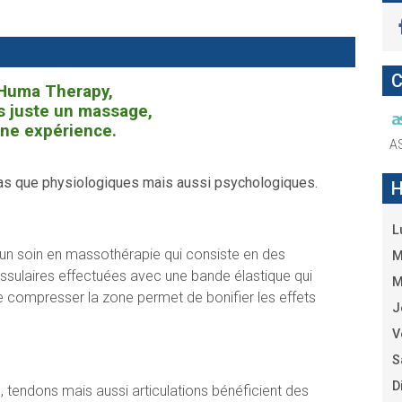
C
Huma Therapy,
as juste un massage,
une expérience.
A
as que physiologiques mais aussi psychologiques.
H
L
un soin en massothérapie qui consiste en des
M
issulaires effectuées avec une bande élastique qui
M
de compresser la zone permet de bonifier les effets
J
V
S
D
, tendons mais aussi articulations bénéficient des