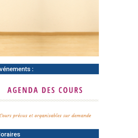
vénements :
oraires