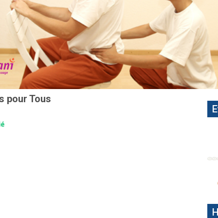
s pour Tous
E
H