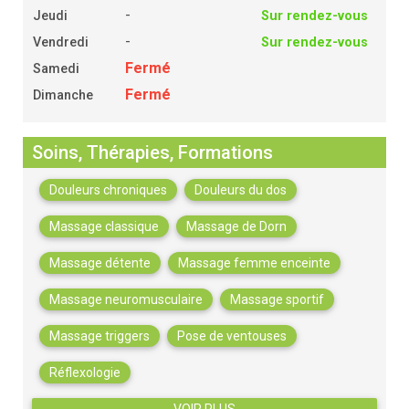
-
Jeudi
Sur rendez-vous
-
Vendredi
Sur rendez-vous
Fermé
Samedi
Fermé
Dimanche
Soins, Thérapies, Formations
Douleurs chroniques
Douleurs du dos
Massage classique
Massage de Dorn
Massage détente
Massage femme enceinte
Massage neuromusculaire
Massage sportif
Massage triggers
Pose de ventouses
Réflexologie