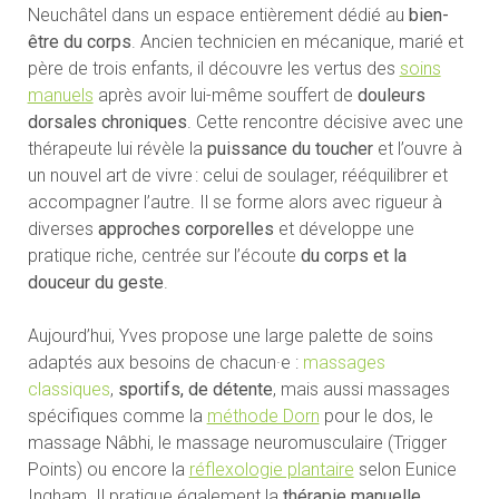
Neuchâtel dans un espace entièrement dédié au
bien-
être du corps
. Ancien technicien en mécanique, marié et
père de trois enfants, il découvre les vertus des
soins
manuels
après avoir lui-même souffert de
douleurs
dorsales chroniques
. Cette rencontre décisive avec une
thérapeute lui révèle la
puissance du toucher
et l’ouvre à
un nouvel art de vivre : celui de soulager, rééquilibrer et
accompagner l’autre. Il se forme alors avec rigueur à
diverses
approches corporelles
et développe une
pratique riche, centrée sur l’écoute
du corps et la
douceur du geste
.
Aujourd’hui, Yves propose une large palette de soins
adaptés aux besoins de chacun·e :
massages
classiques
,
sportifs, de détente
, mais aussi massages
spécifiques comme la
méthode Dorn
pour le dos, le
massage Nâbhi, le massage neuromusculaire (Trigger
Points) ou encore la
réflexologie plantaire
selon Eunice
Ingham. Il pratique également la
thérapie manuelle