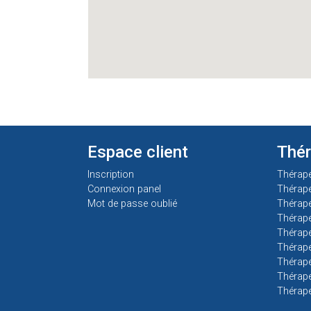
Espace client
Thé
Inscription
Thérap
Connexion panel
Thérap
Mot de passe oublié
Thérape
Thérape
Thérape
Thérape
Thérape
Thérape
Thérap