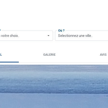
?
Où ?
 votre choix..
Selectionnez une ville..
IL
GALERIE
AVIS