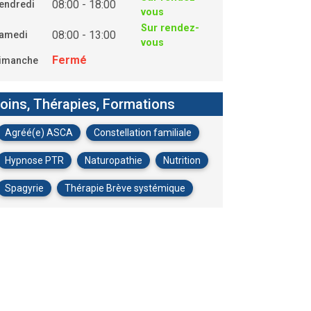
08:00 - 18:00
endredi
vous
Sur rendez-
08:00 - 13:00
amedi
vous
Fermé
imanche
oins, Thérapies, Formations
Agréé(e) ASCA
Constellation familiale
Hypnose PTR
Naturopathie
Nutrition
Spagyrie
Thérapie Brève systémique