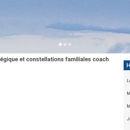
égique et constellations familiales coach
H
L
M
M
J