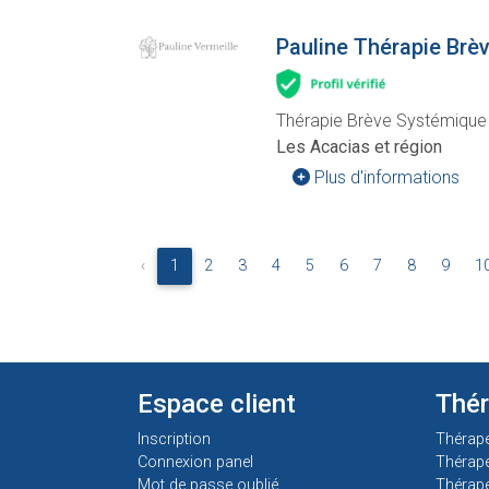
Pauline Thérapie Brè
Thérapie Brève Systémique 
Les Acacias et région
Plus d'informations
‹
1
2
3
4
5
6
7
8
9
1
Espace client
Thé
Inscription
Thérap
Connexion panel
Thérap
Mot de passe oublié
Thérape