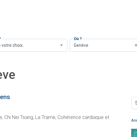
?
Où ?
 votre choix..
Genève
ève
rens
 Chi Nei Tsang, La Trame, Cohérence cardiaque et
An