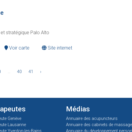
ve
et stratégique Palo Alto
Voir carte
Site internet
0
...
40
41
›
rapeutes
Médias
eute Genève
Annuaire des acupuncteurs
eute Lausanne
Annuaire des cabinets de massage
ute Yverdon-les-Bains
Annuaire du développement person