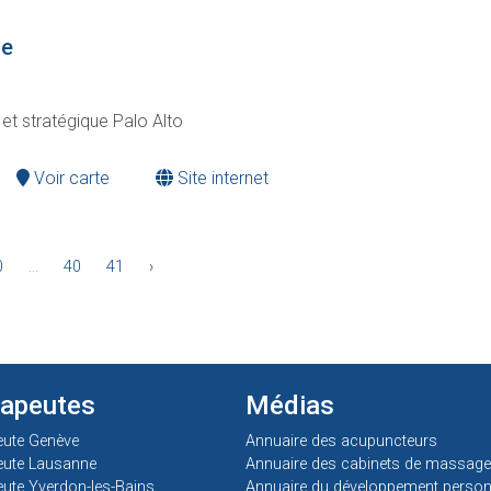
ve
et stratégique Palo Alto
Voir carte
Site internet
0
...
40
41
›
rapeutes
Médias
eute Genève
Annuaire des acupuncteurs
eute Lausanne
Annuaire des cabinets de massage
ute Yverdon-les-Bains
Annuaire du développement person