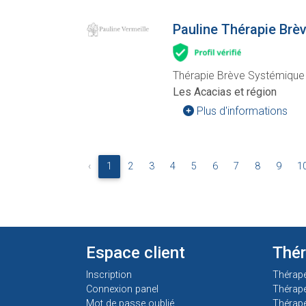
Pauline Thérapie Brè
Thérapie Brève Systémique 
Les Acacias et région
Plus d'informations
‹
1
2
3
4
5
6
7
8
9
1
Espace client
Thé
Inscription
Thérap
Connexion panel
Thérap
Mot de passe oublié
Thérape