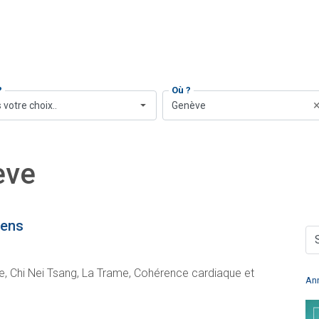
?
Où ?
 votre choix..
Genève
ève
rens
 Chi Nei Tsang, La Trame, Cohérence cardiaque et
An