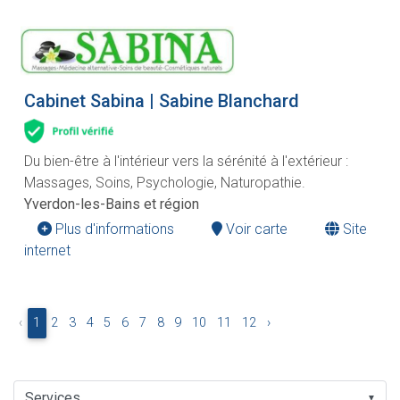
Cabinet Sabina | Sabine Blanchard
Du bien-être à l'intérieur vers la sérénité à l'extérieur :
Massages, Soins, Psychologie, Naturopathie.
Yverdon-les-Bains et région
Plus d'informations
Voir carte
Site
internet
‹
1
2
3
4
5
6
7
8
9
10
11
12
›
▼