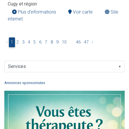
Cugy et région
Plus d'informations
Voir carte
Site
internet
‹
1
2
3
4
5
6
7
8
9
10
...
46
47
›
▼
Annonces sponsorisées