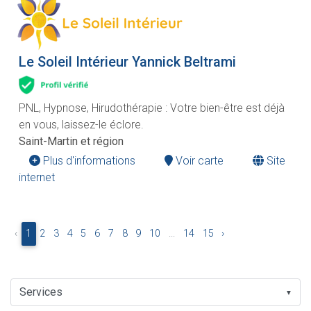
Le Soleil Intérieur Yannick Beltrami
PNL, Hypnose, Hirudothérapie : Votre bien-être est déjà
en vous, laissez-le éclore.
Saint-Martin et région
Plus d'informations
Voir carte
Site
internet
‹
1
2
3
4
5
6
7
8
9
10
...
14
15
›
▼