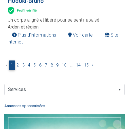
Hodoki-Bruno
Un corps aligné et libéré pour se sentir apaisé
Ardon et région
Plus d'informations
Voir carte
Site
internet
‹
1
2
3
4
5
6
7
8
9
10
...
14
15
›
▼
Annonces sponsorisées