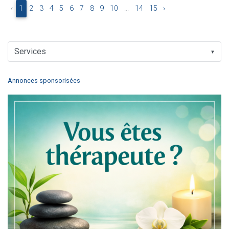
‹
1
2
3
4
5
6
7
8
9
10
...
14
15
›
▼
Annonces sponsorisées