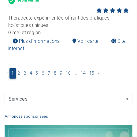
Thérapeute expérimentée offrant des pratiques
holistiques uniques !
Gimel et région
Plus d'informations
Voir carte
Site
internet
‹
1
2
3
4
5
6
7
8
9
10
...
14
15
›
▼
Annonces sponsorisées