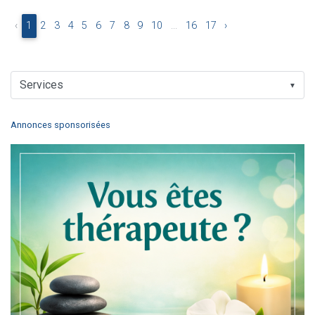
‹
1
2
3
4
5
6
7
8
9
10
...
16
17
›
▼
Annonces sponsorisées