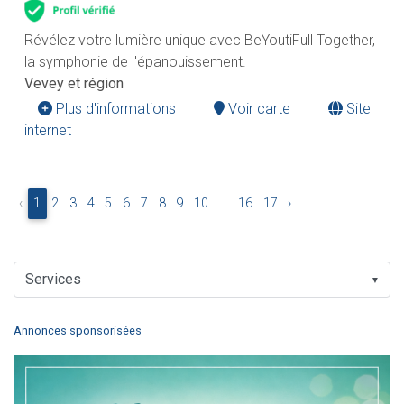
Révélez votre lumière unique avec BeYoutiFull Together,
la symphonie de l'épanouissement.
Vevey et région
Plus d'informations
Voir carte
Site
internet
‹
1
2
3
4
5
6
7
8
9
10
...
16
17
›
▼
Annonces sponsorisées